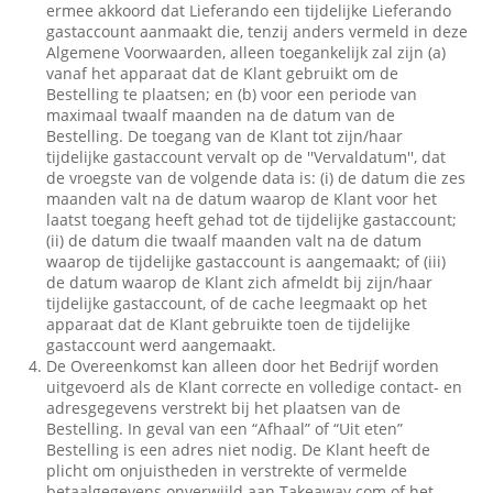
ermee akkoord dat Lieferando een tijdelijke Lieferando
gastaccount aanmaakt die, tenzij anders vermeld in deze
Algemene Voorwaarden, alleen toegankelijk zal zijn (a)
vanaf het apparaat dat de Klant gebruikt om de
Bestelling te plaatsen; en (b) voor een periode van
maximaal twaalf maanden na de datum van de
Bestelling. De toegang van de Klant tot zijn/haar
tijdelijke gastaccount vervalt op de ''Vervaldatum'', dat
de vroegste van de volgende data is: (i) de datum die zes
maanden valt na de datum waarop de Klant voor het
laatst toegang heeft gehad tot de tijdelijke gastaccount;
(ii) de datum die twaalf maanden valt na de datum
waarop de tijdelijke gastaccount is aangemaakt; of (iii)
de datum waarop de Klant zich afmeldt bij zijn/haar
tijdelijke gastaccount, of de cache leegmaakt op het
apparaat dat de Klant gebruikte toen de tijdelijke
gastaccount werd aangemaakt.
De Overeenkomst kan alleen door het Bedrijf worden
uitgevoerd als de Klant correcte en volledige contact- en
adresgegevens verstrekt bij het plaatsen van de
Bestelling. In geval van een “Afhaal” of “Uit eten”
Bestelling is een adres niet nodig. De Klant heeft de
plicht om onjuistheden in verstrekte of vermelde
betaalgegevens onverwijld aan Takeaway.com of het